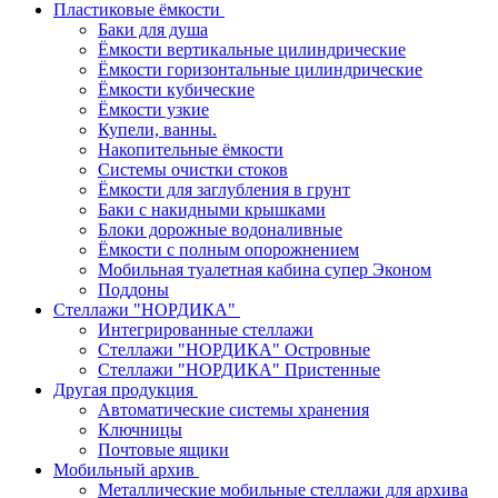
Пластиковые ёмкости
Баки для душа
Ёмкости вертикальные цилиндрические
Ёмкости горизонтальные цилиндрические
Ёмкости кубические
Ёмкости узкие
Купели, ванны.
Накопительные ёмкости
Системы очистки стоков
Ёмкости для заглубления в грунт
Баки с накидными крышками
Блоки дорожные водоналивные
Ёмкости с полным опорожнением
Мобильная туалетная кабина супер Эконом
Поддоны
Стеллажи "НОРДИКА"
Интегрированные стеллажи
Стеллажи "НОРДИКА" Островные
Стеллажи "НОРДИКА" Пристенные
Другая продукция
Автоматические системы хранения
Ключницы
Почтовые ящики
Мобильный архив
Металлические мобильные стеллажи для архива