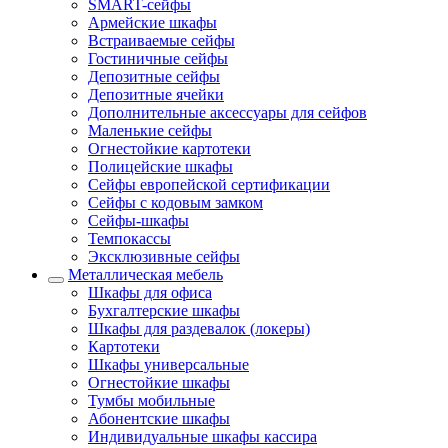
SMART-сейфы
Армейские шкафы
Встраиваемые сейфы
Гостиничные сейфы
Депозитные сейфы
Депозитные ячейки
Дополнительные аксессуары для сейфов
Маленькие сейфы
Огнестойкие картотеки
Полицейские шкафы
Сейфы европейской сертификации
Сейфы с кодовым замком
Сейфы-шкафы
Темпокассы
Эксклюзивные сейфы
Металлическая мебель
Шкафы для офиса
Бухгалтерские шкафы
Шкафы для раздевалок (локеры)
Картотеки
Шкафы универсальные
Огнестойкие шкафы
Тумбы мобильные
Абонентские шкафы
Индивидуальные шкафы кассира