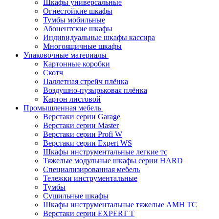
Шкафы универсальные
Огнестойкие шкафы
Тумбы мобильные
Абонентские шкафы
Индивидуальные шкафы кассира
Многоящичные шкафы
Упаковочные материалы
Картонные коробки
Скотч
Паллетная стрейч плёнка
Воздушно-пузырьковая плёнка
Картон листовой
Промышленная мебель
Верстаки серии Garage
Верстаки серии Master
Верстаки серии Profi W
Верстаки серии Expert WS
Шкафы инструментальные легкие тс
Тяжелые модульные шкафы серии HARD
Cпециализированная мебель
Тележки инструментальные
Тумбы
Cушильные шкафы
Шкафы инструментальные тяжелые AMH TC
Верстаки серии EXPERT T