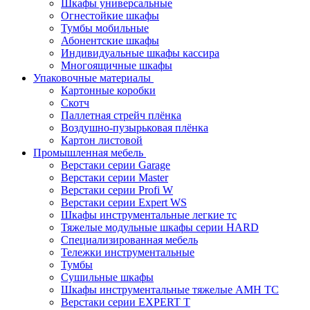
Шкафы универсальные
Огнестойкие шкафы
Тумбы мобильные
Абонентские шкафы
Индивидуальные шкафы кассира
Многоящичные шкафы
Упаковочные материалы
Картонные коробки
Скотч
Паллетная стрейч плёнка
Воздушно-пузырьковая плёнка
Картон листовой
Промышленная мебель
Верстаки серии Garage
Верстаки серии Master
Верстаки серии Profi W
Верстаки серии Expert WS
Шкафы инструментальные легкие тс
Тяжелые модульные шкафы серии HARD
Cпециализированная мебель
Тележки инструментальные
Тумбы
Cушильные шкафы
Шкафы инструментальные тяжелые AMH TC
Верстаки серии EXPERT T