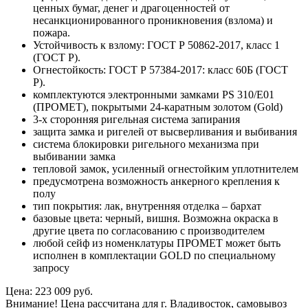
ценных бумаг, денег и драгоценностей от
несанкционированного проникновения (взлома) и
пожара.
Устойчивость к взлому: ГОСТ Р 50862-2017, класс 1
(ГОСТ Р).
Огнестойкость: ГОСТ Р 57384-2017: класс 60Б (ГОСТ
Р).
комплектуются электронными замками PS 310/E01
(ПРОМЕТ), покрытыми 24-каратным золотом (Gold)
3-х сторонняя ригельная система запирания
защита замка и ригелей от высверливания и выбивания
система блокировки ригельного механизма при
выбивании замка
тепловой замок, усиленный огнестойким уплотнителем
предусмотрена возможность анкерного крепления к
полу
тип покрытия: лак, внутренняя отделка – бархат
базовые цвета: черный, вишня. Возможна окраска в
другие цвета по согласованию с производителем
любой сейф из номенклатуры ПРОМЕТ может быть
исполнен в комплектации GOLD по специальному
запросу
Цена: 223 009 руб.
Внимание! Цена рассчитана для г. Владивосток, самовывоз