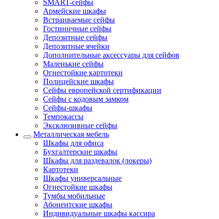
SMART-сейфы
Армейские шкафы
Встраиваемые сейфы
Гостиничные сейфы
Депозитные сейфы
Депозитные ячейки
Дополнительные аксессуары для сейфов
Маленькие сейфы
Огнестойкие картотеки
Полицейские шкафы
Сейфы европейской сертификации
Сейфы с кодовым замком
Сейфы-шкафы
Темпокассы
Эксклюзивные сейфы
Металлическая мебель
Шкафы для офиса
Бухгалтерские шкафы
Шкафы для раздевалок (локеры)
Картотеки
Шкафы универсальные
Огнестойкие шкафы
Тумбы мобильные
Абонентские шкафы
Индивидуальные шкафы кассира