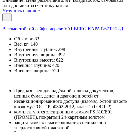
Внимание! Цена рассчитана для г. Владивосток, самовывоз
или доставка за счёт покупателя
Уточнить наличие
Взломостойкий сейф в дереве VALBERG КАРАТ-67T EL Д
Объём, л:
83
Вес, кг:
140
Внутренняя глубина:
298
Внутренняя ширина:
392
Внутренняя высота:
622
Внешняя глубина:
420
Внешняя ширина:
550
Предназначен для надёжной защиты документов,
ценных бумаг, денег и драгоценностей от
несанкционированного доступа (взлома). Устойчивость
к взлому: ГОСТ Р 50862-2012, класс 1 (ГОСТ Р).
комплектуются электронным замком PS 310/Е01
(ПРОМЕТ), покрытый 24-каратным золотом
защита замка от высверливания специальной
твердосплавной пластиной