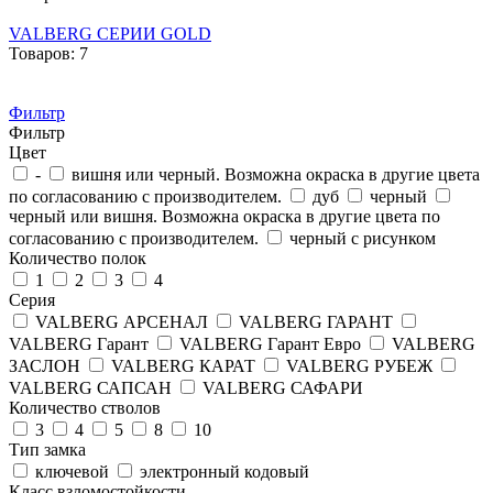
VALBERG СЕРИИ GOLD
Товаров: 7
Фильтр
Фильтр
Цвет
-
вишня или черный. Возможна окраска в другие цвета
по согласованию с производителем.
дуб
черный
черный или вишня. Возможна окраска в другие цвета по
согласованию с производителем.
черный с рисунком
Количество полок
1
2
3
4
Серия
VALBERG АРСЕНАЛ
VALBERG ГАРАНТ
VALBERG Гарант
VALBERG Гарант Евро
VALBERG
ЗАСЛОН
VALBERG КАРАТ
VALBERG РУБЕЖ
VALBERG САПСАН
VALBERG САФАРИ
Количество стволов
3
4
5
8
10
Тип замка
ключевой
электронный кодовый
Класс взломостойкости