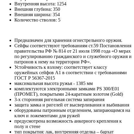
Внутренняя высота:
1254
Внешняя глубина:
350
Внешняя ширина:
354
Количество стволов:
5
Предназначен для хранения огнестрельного оружия.
Сейфы соответствуют требованиям ст.59 Постановления
правительства РФ № 814 от 21 июля 1998 года «О мерах
по регулированию гражданского и служебного оружия и
патронов к нему на территории РФ».
Устойчивость к взлому: соответствует классу
оружейных сейфов А1 в соответствии с требованиями
ГОСТ Р 56367-2015
максимальная высота ружья - 1385 мм
комплектуются электронными замками PS 300/E01
(ПРОМЕТ), покрытыми 24-каратным золотом (Gold)
3-х сторонняя ригельная система запирания
защита замка и ригелей от высверливания и выбивания
оборудованы патронным отделением, запирающимся на
ключ и ложементами для ружей
предусмотрена возможность анкерного крепления к
полу и стене
тип покрытия: лак, внутренняя отделка – бархат