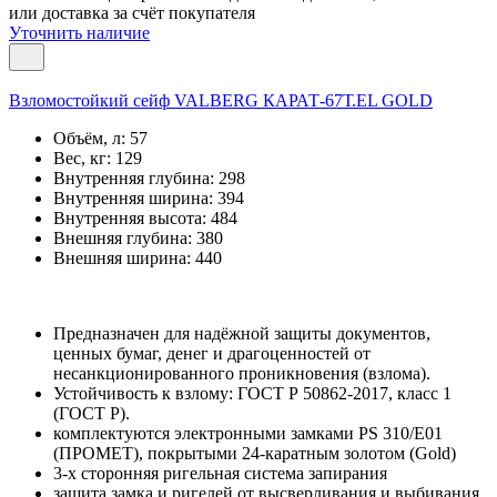
или доставка за счёт покупателя
Уточнить наличие
Взломостойкий сейф VALBERG КАРАТ-67Т.EL GOLD
Объём, л:
57
Вес, кг:
129
Внутренняя глубина:
298
Внутренняя ширина:
394
Внутренняя высота:
484
Внешняя глубина:
380
Внешняя ширина:
440
Предназначен для надёжной защиты документов,
ценных бумаг, денег и драгоценностей от
несанкционированного проникновения (взлома).
Устойчивость к взлому: ГОСТ Р 50862-2017, класс 1
(ГОСТ Р).
комплектуются электронными замками PS 310/E01
(ПРОМЕТ), покрытыми 24-каратным золотом (Gold)
3-х сторонняя ригельная система запирания
защита замка и ригелей от высверливания и выбивания