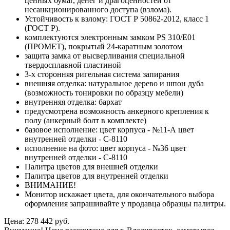
ценных бумаг, денег и драгоценностей от
несанкционированного доступа (взлома).
Устойчивость к взлому: ГОСТ Р 50862-2012, класс 1
(ГОСТ Р).
комплектуются электронным замком PS 310/Е01
(ПРОМЕТ), покрытый 24-каратным золотом
защита замка от высверливания специальной
твердосплавной пластиной
3-х сторонняя ригельная система запирания
внешняя отделка: натуральное дерево и шпон дуба
(возможность тонировки по образцу мебели)
внутренняя отделка: бархат
предусмотрена возможность анкерного крепления к
полу (анкерный болт в комплекте)
базовое исполнение: цвет корпуса - №11-А цвет
внутренней отделки - С-8110
исполнение на фото: цвет корпуса - №36 цвет
внутренней отделки - С-8110
Палитра цветов для внешней отделки
Палитра цветов для внутренней отделки
ВНИМАНИЕ!
Монитор искажает цвета, для окончательного выбора
оформления запрашивайте у продавца образцы палитры.
Цена: 278 442 руб.