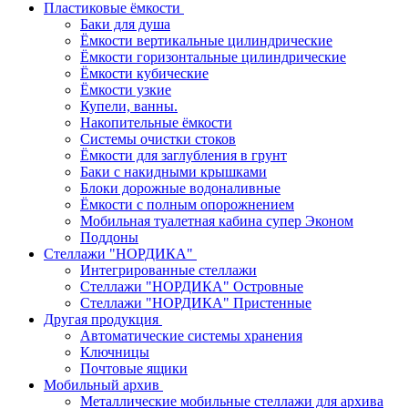
Пластиковые ёмкости
Баки для душа
Ёмкости вертикальные цилиндрические
Ёмкости горизонтальные цилиндрические
Ёмкости кубические
Ёмкости узкие
Купели, ванны.
Накопительные ёмкости
Системы очистки стоков
Ёмкости для заглубления в грунт
Баки с накидными крышками
Блоки дорожные водоналивные
Ёмкости с полным опорожнением
Мобильная туалетная кабина супер Эконом
Поддоны
Стеллажи "НОРДИКА"
Интегрированные стеллажи
Стеллажи "НОРДИКА" Островные
Стеллажи "НОРДИКА" Пристенные
Другая продукция
Автоматические системы хранения
Ключницы
Почтовые ящики
Мобильный архив
Металлические мобильные стеллажи для архива