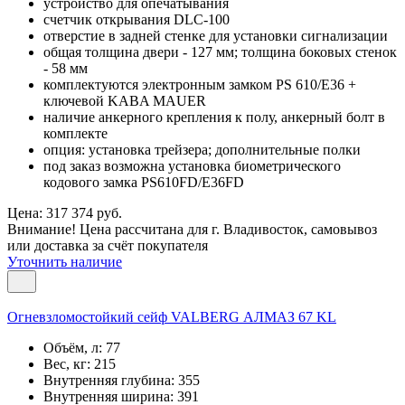
устройство для опечатывания
счетчик открывания DLC-100
отверстие в задней стенке для установки сигнализации
общая толщина двери - 127 мм; толщина боковых стенок
- 58 мм
комплектуются электронным замком PS 610/E36 +
ключевой KABA MAUER
наличие анкерного крепления к полу, анкерный болт в
комплекте
опция: установка трейзера; дополнительные полки
под заказ возможна установка биометрического
кодового замка PS610FD/E36FD
Цена: 317 374 руб.
Внимание! Цена рассчитана для г. Владивосток, самовывоз
или доставка за счёт покупателя
Уточнить наличие
Огневзломостойкий сейф VALBERG АЛМАЗ 67 KL
Объём, л:
77
Вес, кг:
215
Внутренняя глубина:
355
Внутренняя ширина:
391