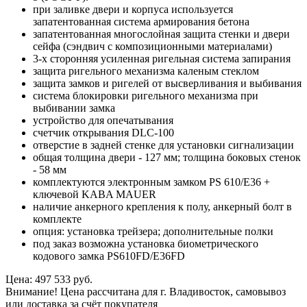
при заливке двери и корпуса используется
запатентованная система армирования бетона
запатентованная многослойная защита стенки и двери
сейфа (сэндвич с композиционными материалами)
3-х сторонняя усиленная ригельная система запирания
защита ригельного механизма каленым стеклом
защита замков и ригелей от высверливания и выбивания
система блокировки ригельного механизма при
выбивании замка
устройство для опечатывания
счетчик открывания DLC-100
отверстие в задней стенке для установки сигнализации
общая толщина двери - 127 мм; толщина боковых стенок
- 58 мм
комплектуются электронным замком PS 610/E36 +
ключевой KABA MAUER
наличие анкерного крепления к полу, анкерный болт в
комплекте
опция: установка трейзера; дополнительные полки
под заказ возможна установка биометрического
кодового замка PS610FD/E36FD
Цена: 497 533 руб.
Внимание! Цена рассчитана для г. Владивосток, самовывоз
или доставка за счёт покупателя