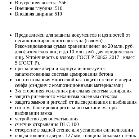
Внутренняя высота:
556
Внешняя глубина:
510
Внешняя ширина:
510
Предназначен для защиты документов и ценностей от
несанкционированного доступа (взлома).
Рекомендованная сумма хранения денег до 20 млн. руб.
для физических лиц и до 10 млн. руб. для юридических
лиц. Устойчивость к взлому: ГОСТ Р 50862-2017 - класс
5 (ГОСТ Р).
при заливке двери и корпуса используется
запатентованная система армирования бетона
запатентованная многослойная защита стенки и двери
сейфа (сэндвич с композиционными материалами)
3-х сторонняя усиленная ригельная система запирания
защита ригельного механизма каленым стеклом
защита замков и ригелей от высверливания и выбивания
система блокировки ригельного механизма при
выбивании замка
устройство для опечатывания
счетчик открывания DLC-100
отверстие в задней стенке для установки сигнализации
общая толщина двери - 127 мм; толщина боковых стенок