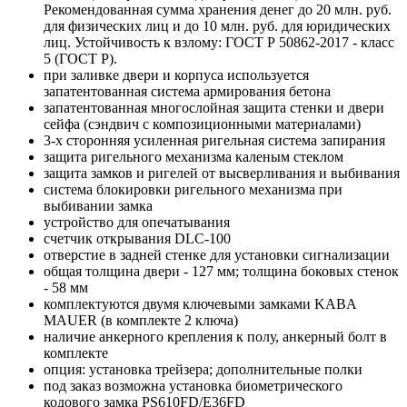
Рекомендованная сумма хранения денег до 20 млн. руб.
для физических лиц и до 10 млн. руб. для юридических
лиц. Устойчивость к взлому: ГОСТ Р 50862-2017 - класс
5 (ГОСТ Р).
при заливке двери и корпуса используется
запатентованная система армирования бетона
запатентованная многослойная защита стенки и двери
сейфа (сэндвич с композиционными материалами)
3-х сторонняя усиленная ригельная система запирания
защита ригельного механизма каленым стеклом
защита замков и ригелей от высверливания и выбивания
система блокировки ригельного механизма при
выбивании замка
устройство для опечатывания
счетчик открывания DLC-100
отверстие в задней стенке для установки сигнализации
общая толщина двери - 127 мм; толщина боковых стенок
- 58 мм
комплектуются двумя ключевыми замками KABA
MAUER (в комплекте 2 ключа)
наличие анкерного крепления к полу, анкерный болт в
комплекте
опция: установка трейзера; дополнительные полки
под заказ возможна установка биометрического
кодового замка PS610FD/E36FD