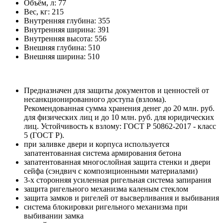
Объём, л:
77
Вес, кг:
215
Внутренняя глубина:
355
Внутренняя ширина:
391
Внутренняя высота:
556
Внешняя глубина:
510
Внешняя ширина:
510
Предназначен для защиты документов и ценностей от
несанкционированного доступа (взлома).
Рекомендованная сумма хранения денег до 20 млн. руб.
для физических лиц и до 10 млн. руб. для юридических
лиц. Устойчивость к взлому: ГОСТ Р 50862-2017 - класс
5 (ГОСТ Р).
при заливке двери и корпуса используется
запатентованная система армирования бетона
запатентованная многослойная защита стенки и двери
сейфа (сэндвич с композиционными материалами)
3-х сторонняя усиленная ригельная система запирания
защита ригельного механизма каленым стеклом
защита замков и ригелей от высверливания и выбивания
система блокировки ригельного механизма при
выбивании замка