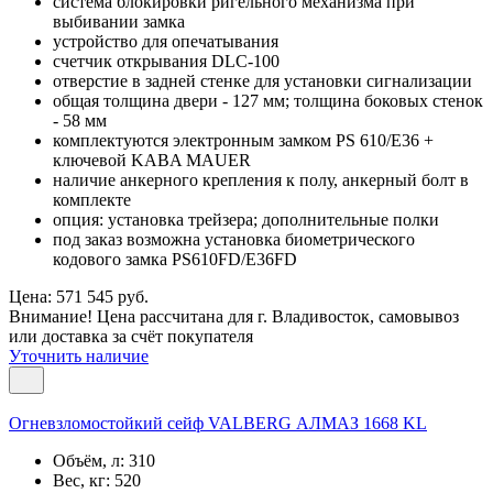
система блокировки ригельного механизма при
выбивании замка
устройство для опечатывания
счетчик открывания DLC-100
отверстие в задней стенке для установки сигнализации
общая толщина двери - 127 мм; толщина боковых стенок
- 58 мм
комплектуются электронным замком PS 610/E36 +
ключевой KABA MAUER
наличие анкерного крепления к полу, анкерный болт в
комплекте
опция: установка трейзера; дополнительные полки
под заказ возможна установка биометрического
кодового замка PS610FD/E36FD
Цена: 571 545 руб.
Внимание! Цена рассчитана для г. Владивосток, самовывоз
или доставка за счёт покупателя
Уточнить наличие
Огневзломостойкий сейф VALBERG АЛМАЗ 1668 KL
Объём, л:
310
Вес, кг:
520