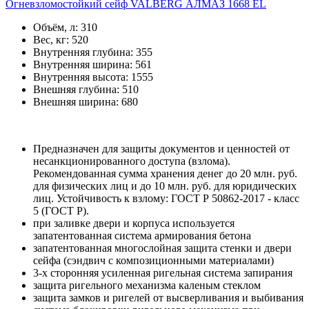
Огневзломостойкий сейф VALBERG АЛМАЗ 1668 EL
Объём, л:
310
Вес, кг:
520
Внутренняя глубина:
355
Внутренняя ширина:
561
Внутренняя высота:
1555
Внешняя глубина:
510
Внешняя ширина:
680
Предназначен для защиты документов и ценностей от
несанкционированного доступа (взлома).
Рекомендованная сумма хранения денег до 20 млн. руб.
для физических лиц и до 10 млн. руб. для юридических
лиц. Устойчивость к взлому: ГОСТ Р 50862-2017 - класс
5 (ГОСТ Р).
при заливке двери и корпуса используется
запатентованная система армирования бетона
запатентованная многослойная защита стенки и двери
сейфа (сэндвич с композиционными материалами)
3-х сторонняя усиленная ригельная система запирания
защита ригельного механизма каленым стеклом
защита замков и ригелей от высверливания и выбивания