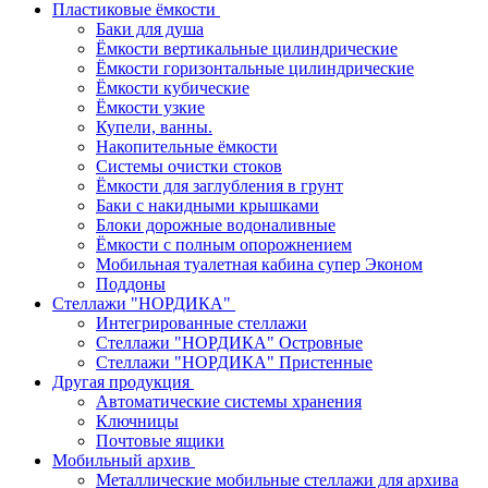
Пластиковые ёмкости
Баки для душа
Ёмкости вертикальные цилиндрические
Ёмкости горизонтальные цилиндрические
Ёмкости кубические
Ёмкости узкие
Купели, ванны.
Накопительные ёмкости
Системы очистки стоков
Ёмкости для заглубления в грунт
Баки с накидными крышками
Блоки дорожные водоналивные
Ёмкости с полным опорожнением
Мобильная туалетная кабина супер Эконом
Поддоны
Стеллажи "НОРДИКА"
Интегрированные стеллажи
Стеллажи "НОРДИКА" Островные
Стеллажи "НОРДИКА" Пристенные
Другая продукция
Автоматические системы хранения
Ключницы
Почтовые ящики
Мобильный архив
Металлические мобильные стеллажи для архива