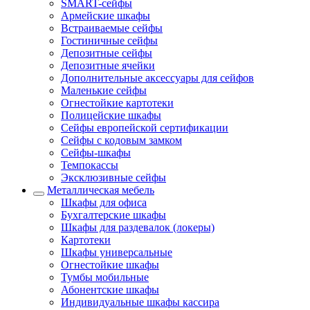
SMART-сейфы
Армейские шкафы
Встраиваемые сейфы
Гостиничные сейфы
Депозитные сейфы
Депозитные ячейки
Дополнительные аксессуары для сейфов
Маленькие сейфы
Огнестойкие картотеки
Полицейские шкафы
Сейфы европейской сертификации
Сейфы с кодовым замком
Сейфы-шкафы
Темпокассы
Эксклюзивные сейфы
Металлическая мебель
Шкафы для офиса
Бухгалтерские шкафы
Шкафы для раздевалок (локеры)
Картотеки
Шкафы универсальные
Огнестойкие шкафы
Тумбы мобильные
Абонентские шкафы
Индивидуальные шкафы кассира