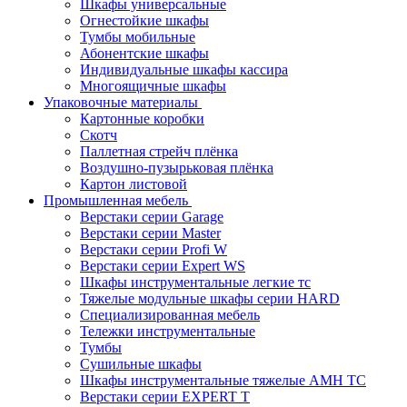
Шкафы универсальные
Огнестойкие шкафы
Тумбы мобильные
Абонентские шкафы
Индивидуальные шкафы кассира
Многоящичные шкафы
Упаковочные материалы
Картонные коробки
Скотч
Паллетная стрейч плёнка
Воздушно-пузырьковая плёнка
Картон листовой
Промышленная мебель
Верстаки серии Garage
Верстаки серии Master
Верстаки серии Profi W
Верстаки серии Expert WS
Шкафы инструментальные легкие тс
Тяжелые модульные шкафы серии HARD
Cпециализированная мебель
Тележки инструментальные
Тумбы
Cушильные шкафы
Шкафы инструментальные тяжелые AMH TC
Верстаки серии EXPERT T