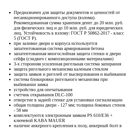
Предназначен для защиты документов и ценностей от
несанкционированного доступа (взлома).
Рекомендованная сумма хранения денег до 20 млн. руб.
для физических лиц и до 10 млн. руб. для юридических
лиц. Устойчивость к взлому: ГОСТ Р 50862-2017 - класс
5 (ГОСТ Р).
при заливке двери и корпуса используется
запатентованная система армирования бетона
запатентованная многослойная защита стенки и двери
сейфа (сэндвич с композиционными материалами)
3-х сторонняя усиленная ригельная система запирания
защита ригельного механизма каленым стеклом
защита замков и ригелей от высверливания и выбивания
система блокировки ригельного механизма при
выбивании замка
устройство для опечатывания
счетчик открывания DLC-100
отверстие в задней стенке для установки сигнализации
общая толщина двери - 127 мм; толщина боковых стенок
- 58 мм
комплектуются электронным замком PS 610/E36 +
ключевой KABA MAUER
наличие анкерного крепления к полу, анкерный болт в