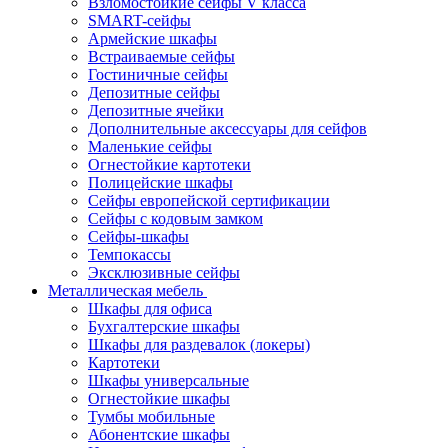
Взломостойкие сейфы V класса
SMART-сейфы
Армейские шкафы
Встраиваемые сейфы
Гостиничные сейфы
Депозитные сейфы
Депозитные ячейки
Дополнительные аксессуары для сейфов
Маленькие сейфы
Огнестойкие картотеки
Полицейские шкафы
Сейфы европейской сертификации
Сейфы с кодовым замком
Сейфы-шкафы
Темпокассы
Эксклюзивные сейфы
Металлическая мебель
Шкафы для офиса
Бухгалтерские шкафы
Шкафы для раздевалок (локеры)
Картотеки
Шкафы универсальные
Огнестойкие шкафы
Тумбы мобильные
Абонентские шкафы