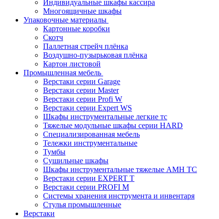
Индивидуальные шкафы кассира
Многоящичные шкафы
Упаковочные материалы
Картонные коробки
Скотч
Паллетная стрейч плёнка
Воздушно-пузырьковая плёнка
Картон листовой
Промышленная мебель
Верстаки серии Garage
Верстаки серии Master
Верстаки серии Profi W
Верстаки серии Expert WS
Шкафы инструментальные легкие тс
Тяжелые модульные шкафы серии HARD
Cпециализированная мебель
Тележки инструментальные
Тумбы
Cушильные шкафы
Шкафы инструментальные тяжелые AMH TC
Верстаки серии EXPERT T
Верстаки серии PROFI M
Системы хранения инструмента и инвентаря
Стулья промышленные
Верстаки