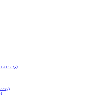
 на полку)
полку)
у)