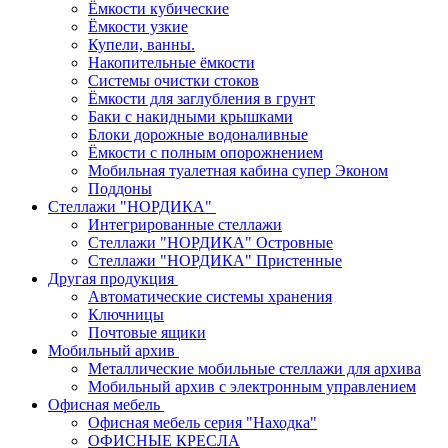
Ёмкости кубические
Ёмкости узкие
Купели, ванны.
Накопительные ёмкости
Системы очистки стоков
Ёмкости для заглубления в грунт
Баки с накидными крышками
Блоки дорожные водоналивные
Ёмкости с полным опорожнением
Мобильная туалетная кабина супер Эконом
Поддоны
Стеллажи "НОРДИКА"
Интегрированные стеллажи
Стеллажи "НОРДИКА" Островные
Стеллажи "НОРДИКА" Пристенные
Другая продукция
Автоматические системы хранения
Ключницы
Почтовые ящики
Мобильный архив
Металлические мобильные стеллажи для архива
Мобильный архив с электронным управлением
Офисная мебель
Офисная мебель серия "Находка"
ОФИСНЫЕ КРЕСЛА