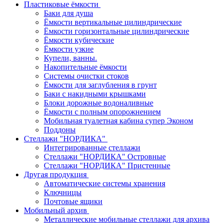
Пластиковые ёмкости
Баки для душа
Ёмкости вертикальные цилиндрические
Ёмкости горизонтальные цилиндрические
Ёмкости кубические
Ёмкости узкие
Купели, ванны.
Накопительные ёмкости
Системы очистки стоков
Ёмкости для заглубления в грунт
Баки с накидными крышками
Блоки дорожные водоналивные
Ёмкости с полным опорожнением
Мобильная туалетная кабина супер Эконом
Поддоны
Стеллажи "НОРДИКА"
Интегрированные стеллажи
Стеллажи "НОРДИКА" Островные
Стеллажи "НОРДИКА" Пристенные
Другая продукция
Автоматические системы хранения
Ключницы
Почтовые ящики
Мобильный архив
Металлические мобильные стеллажи для архива