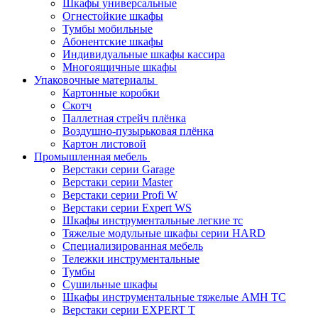
Шкафы универсальные
Огнестойкие шкафы
Тумбы мобильные
Абонентские шкафы
Индивидуальные шкафы кассира
Многоящичные шкафы
Упаковочные материалы
Картонные коробки
Скотч
Паллетная стрейч плёнка
Воздушно-пузырьковая плёнка
Картон листовой
Промышленная мебель
Верстаки серии Garage
Верстаки серии Master
Верстаки серии Profi W
Верстаки серии Expert WS
Шкафы инструментальные легкие тс
Тяжелые модульные шкафы серии HARD
Cпециализированная мебель
Тележки инструментальные
Тумбы
Cушильные шкафы
Шкафы инструментальные тяжелые AMH TC
Верстаки серии EXPERT T