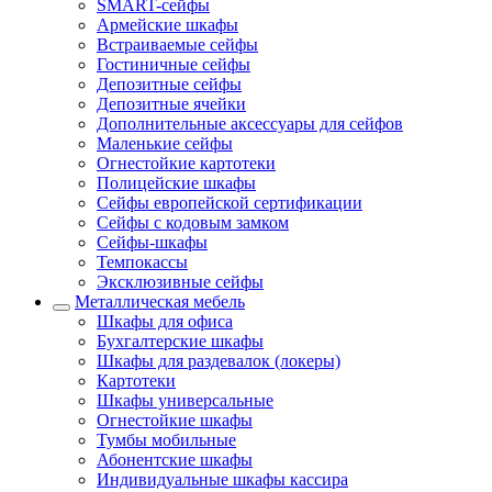
SMART-сейфы
Армейские шкафы
Встраиваемые сейфы
Гостиничные сейфы
Депозитные сейфы
Депозитные ячейки
Дополнительные аксессуары для сейфов
Маленькие сейфы
Огнестойкие картотеки
Полицейские шкафы
Сейфы европейской сертификации
Сейфы с кодовым замком
Сейфы-шкафы
Темпокассы
Эксклюзивные сейфы
Металлическая мебель
Шкафы для офиса
Бухгалтерские шкафы
Шкафы для раздевалок (локеры)
Картотеки
Шкафы универсальные
Огнестойкие шкафы
Тумбы мобильные
Абонентские шкафы
Индивидуальные шкафы кассира