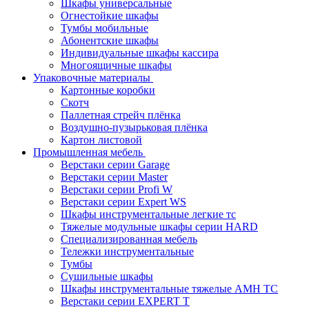
Шкафы универсальные
Огнестойкие шкафы
Тумбы мобильные
Абонентские шкафы
Индивидуальные шкафы кассира
Многоящичные шкафы
Упаковочные материалы
Картонные коробки
Скотч
Паллетная стрейч плёнка
Воздушно-пузырьковая плёнка
Картон листовой
Промышленная мебель
Верстаки серии Garage
Верстаки серии Master
Верстаки серии Profi W
Верстаки серии Expert WS
Шкафы инструментальные легкие тс
Тяжелые модульные шкафы серии HARD
Cпециализированная мебель
Тележки инструментальные
Тумбы
Cушильные шкафы
Шкафы инструментальные тяжелые AMH TC
Верстаки серии EXPERT T