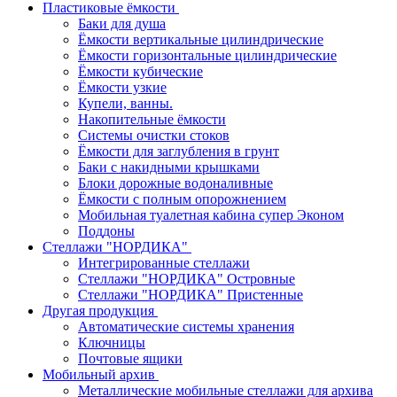
Пластиковые ёмкости
Баки для душа
Ёмкости вертикальные цилиндрические
Ёмкости горизонтальные цилиндрические
Ёмкости кубические
Ёмкости узкие
Купели, ванны.
Накопительные ёмкости
Системы очистки стоков
Ёмкости для заглубления в грунт
Баки с накидными крышками
Блоки дорожные водоналивные
Ёмкости с полным опорожнением
Мобильная туалетная кабина супер Эконом
Поддоны
Стеллажи "НОРДИКА"
Интегрированные стеллажи
Стеллажи "НОРДИКА" Островные
Стеллажи "НОРДИКА" Пристенные
Другая продукция
Автоматические системы хранения
Ключницы
Почтовые ящики
Мобильный архив
Металлические мобильные стеллажи для архива