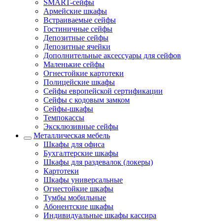
SMART-сейфы
Армейские шкафы
Встраиваемые сейфы
Гостиничные сейфы
Депозитные сейфы
Депозитные ячейки
Дополнительные аксессуары для сейфов
Маленькие сейфы
Огнестойкие картотеки
Полицейские шкафы
Сейфы европейской сертификации
Сейфы с кодовым замком
Сейфы-шкафы
Темпокассы
Эксклюзивные сейфы
Металлическая мебель
Шкафы для офиса
Бухгалтерские шкафы
Шкафы для раздевалок (локеры)
Картотеки
Шкафы универсальные
Огнестойкие шкафы
Тумбы мобильные
Абонентские шкафы
Индивидуальные шкафы кассира