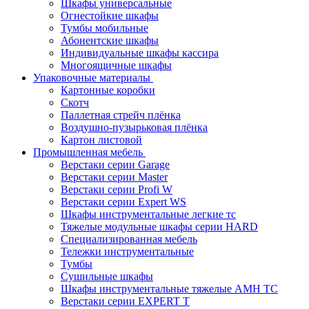
Шкафы универсальные
Огнестойкие шкафы
Тумбы мобильные
Абонентские шкафы
Индивидуальные шкафы кассира
Многоящичные шкафы
Упаковочные материалы
Картонные коробки
Скотч
Паллетная стрейч плёнка
Воздушно-пузырьковая плёнка
Картон листовой
Промышленная мебель
Верстаки серии Garage
Верстаки серии Master
Верстаки серии Profi W
Верстаки серии Expert WS
Шкафы инструментальные легкие тс
Тяжелые модульные шкафы серии HARD
Cпециализированная мебель
Тележки инструментальные
Тумбы
Cушильные шкафы
Шкафы инструментальные тяжелые AMH TC
Верстаки серии EXPERT T