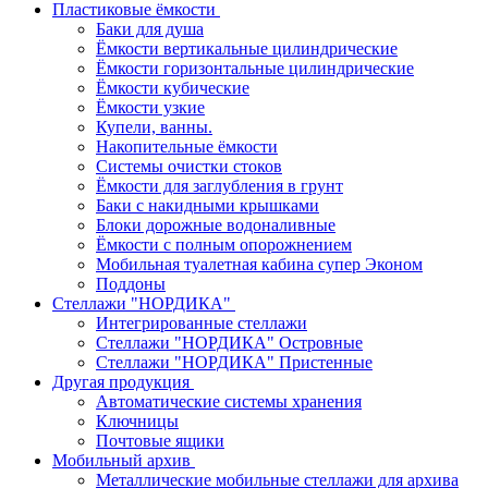
Пластиковые ёмкости
Баки для душа
Ёмкости вертикальные цилиндрические
Ёмкости горизонтальные цилиндрические
Ёмкости кубические
Ёмкости узкие
Купели, ванны.
Накопительные ёмкости
Системы очистки стоков
Ёмкости для заглубления в грунт
Баки с накидными крышками
Блоки дорожные водоналивные
Ёмкости с полным опорожнением
Мобильная туалетная кабина супер Эконом
Поддоны
Стеллажи "НОРДИКА"
Интегрированные стеллажи
Стеллажи "НОРДИКА" Островные
Стеллажи "НОРДИКА" Пристенные
Другая продукция
Автоматические системы хранения
Ключницы
Почтовые ящики
Мобильный архив
Металлические мобильные стеллажи для архива